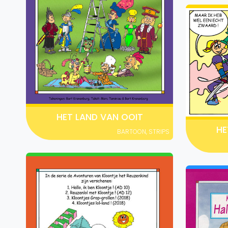
HET LAND VAN OOIT
HE
BARTOON
,
STRIPS