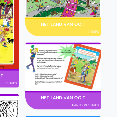
HET LAND VAN OOIT
STRIPS
IT
STRIPS
HET LAND VAN OOIT
BARTOON
,
STRIPS