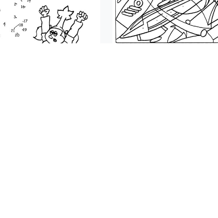
T LAND VAN OOIT
ILLUSTRATIES
,
PUZZEL
HET LAND VAN OO
ILLUSTRA