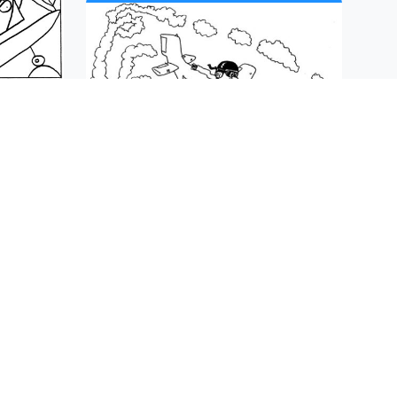
IT
TIES
,
PUZZEL