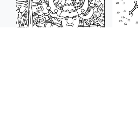
HE
HET LAND VAN OOIT
ILLUSTRATIES
,
KLEURPLAAT