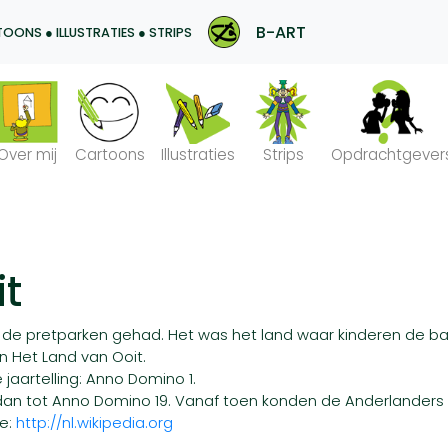
B-ART
OONS ● ILLUSTRATIES ● STRIPS
Over mij
Cartoons
Illustraties
Strips
Opdrachtgever
it
 de pretparken gehad. Het was het land waar kinderen de baa
n Het Land van Ooit.
jaartelling: Anno Domino 1.
an tot Anno Domino 19. Vanaf toen konden de Anderlanders h
ie:
http://nl.wikipedia.org