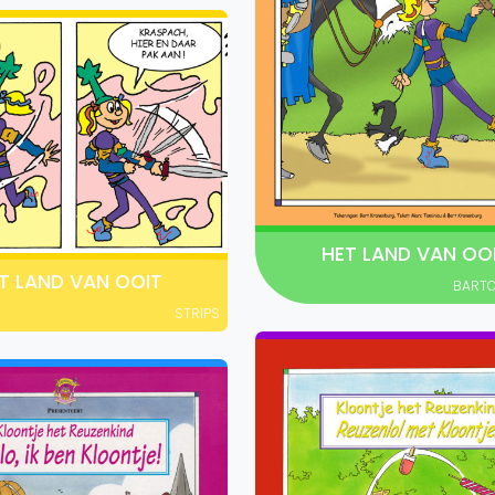
HET LAND VAN OO
T LAND VAN OOIT
BART
STRIPS