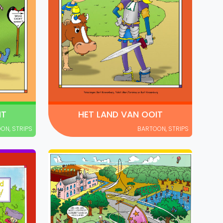
IT
HET LAND VAN OOIT
OON
,
STRIPS
BARTOON
,
STRIPS