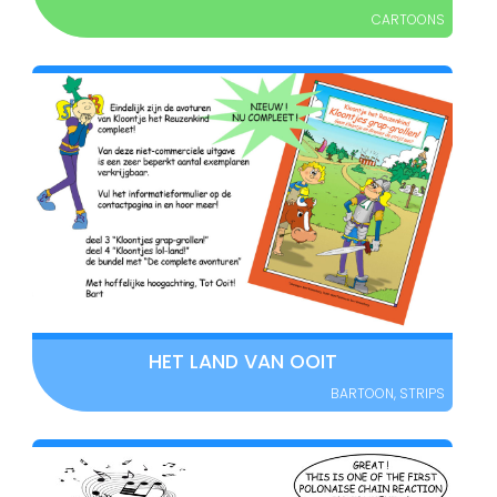
CARTOONS
HET LAND VAN OOIT
BARTOON
,
STRIPS