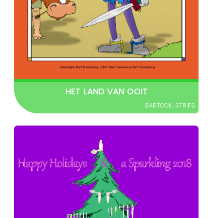
HET LAND VAN OOIT
BARTOON
,
STRIPS